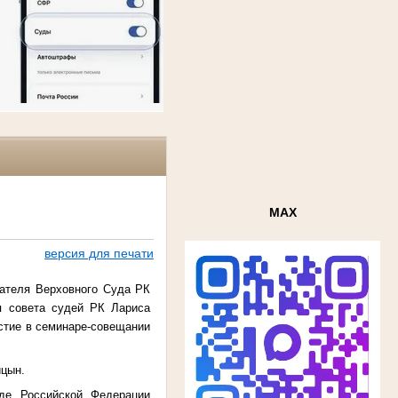
MAX
версия для печати
ателя Верховного Суда РК
я совета судей РК Лариса
стие в семинаре-совещании
цын.
де Российской Федерации