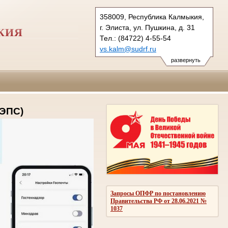
358009, Республика Калмыкия,
г. Элиста, ул. Пушкина, д. 31
КИЯ
Тел.: (84722) 4-55-54
vs.kalm@sudrf.ru
развернуть
ГЭПС)
Запросы ОПФР по постановлению
Правительства РФ от 28.06.2021 №
1037