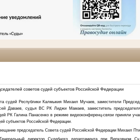
едателей советов судей субъектов Российской Федерации
та судей Республики Калмыкия Михаил Мучаев, заместители Председ
сей Даваев, судья ВС РК Лиджи Мамаев, заместитель председател
удей РК Галина Панасенко в режиме видеоконференц-связи приняли уча
дей
субъектов Российской Федерации.
вещание председатель Совета судей Российской Федерации Михаил Пти
Генеральный директор Судебного департамента при Верховном Су