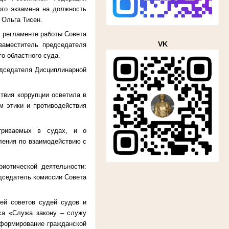
ого экзамена на должность
 Ольга Тисен.
, регламенте работы Совета
VK
заместитель председателя
о областного суда.
едседателя Дисциплинарной
твия коррупции осветила в
м этики и противодействия
триваемых в судах, и о
ления по взаимодействию с
риотической деятельности:
дседатель комиссии Совета
рей советов судей судов и
рса «Служа закону – служу
 формирование гражданской