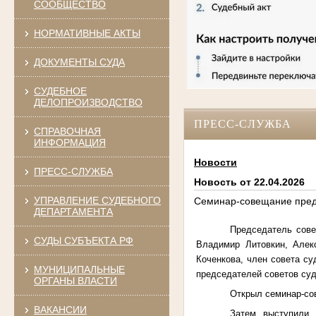
СООБЩЕСТВО
НОРМАТИВНЫЕ АКТЫ
ДОКУМЕНТЫ СУДА
СУДЕБНОЕ
ДЕЛОПРОИЗВОДСТВО
ПРЕСС-СЛУЖБА
СПРАВОЧНАЯ
ИНФОРМАЦИЯ
Новости
ПРЕСС-СЛУЖБА
Новость от 22.04.2026
УПРАВЛЕНИЕ СУДЕБНОГО
Семинар-совещание предс
ДЕПАРТАМЕНТА
Председатель сове
СУДЫ СУБЪЕКТА РФ
Владимир Литовкин, Алек
Коченкова, член совета с
МУНИЦИПАЛЬНЫЕ
председателей советов су
ОРГАНЫ ВЛАСТИ
Открыл семинар-со
ВАКАНСИИ
Затем выступили 