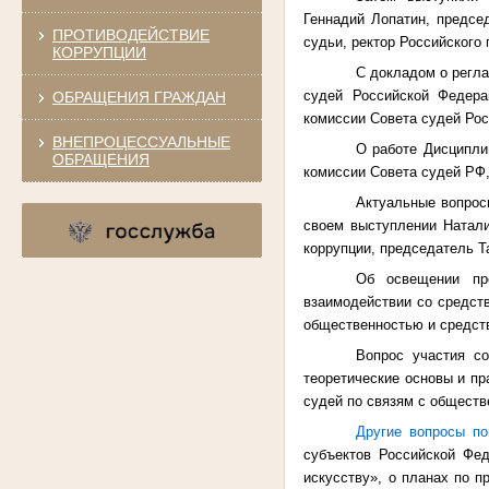
Геннадий Лопатин, предсе
ПРОТИВОДЕЙСТВИЕ
судьи, ректор Российского
КОРРУПЦИИ
С докладом о регла
судей Российской Федера
ОБРАЩЕНИЯ ГРАЖДАН
комиссии Совета судей Рос
ВНЕПРОЦЕССУАЛЬНЫЕ
О работе Дисципли
ОБРАЩЕНИЯ
комиссии Совета судей РФ
Актуальные вопрос
своем выступлении Натали
коррупции, председатель Т
Об освещении пр
взаимодействии со средст
общественностью и средст
Вопрос участия со
теоретические основы и п
судей по связям с обществ
Другие вопросы по
субъектов Российской Фед
искусству», о планах по 