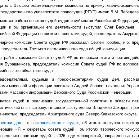
датель Высшей экзаменационной комиссии по приему квалификационн
 государственного университета правосудия (РГУП) имени В.М. Лебедева
ментах работы советов судей судов и субъектов Российской Федерации
ции и об организации его деятельности выступил Олег Васильев, 
сийской Федерации по связям с советами судей, председатель Амурског
нарной комиссии Совета судей РФ рассказал Сергей Горобец, и.о. пр
, председатель Третьего апелляционного суда общей юрисдикции.
ы работы комиссии Совета судей РФ по вопросам этики и противодейс
я Бурашникова, председатель комиссии Совета судей РФ по вопроса
амбовского областного суда.
едседателями, судьями и пресс-секретарями судов дел, рассма
вами массовой информации рассказал Андрей Иванов, начальник Управ
вами массовой информации Верховного Суда Российской Федерации.
ветов судей в реализации государственной политики в области пат
рактический опыт затронул в своем выступлении Владимир Захаров, пре
енностью, председатель Арбитражного суда Северо-Кавказского округа.
вестки дня - о наставничестве в судах
, об итогах конкурса секрета
ерации «Я – секретарь совета судей», об итогах творческого конку
проведению советами судей в 2026 году мероприятий, направленных на